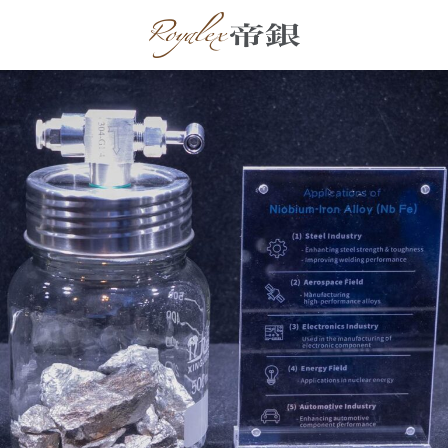
跳
到
内
容